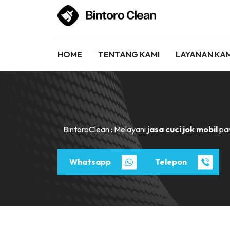
HOME
TENTANG KAMI
LAYANAN KAM
BintoroClean : Melayani
jasa cuci jok mobil
pan
Whatsapp
Telepon