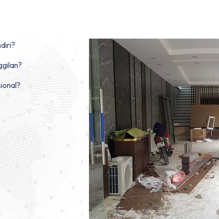
diri?
ggilan?
sional?