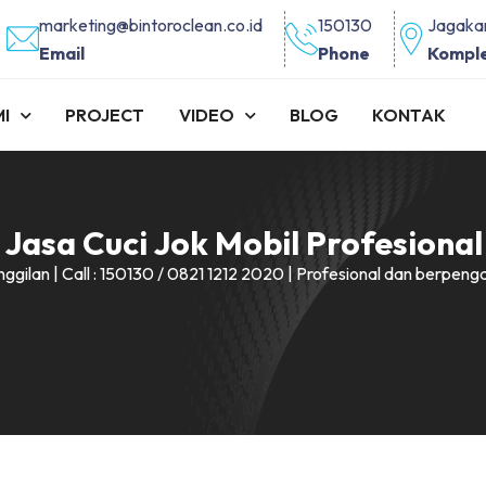
marketing@bintoroclean.co.id
150130
Jagakar
Email
Phone
Kompl
I
PROJECT
VIDEO
BLOG
KONTAK
Jasa Cuci Jok Mobil Profesional
ggilan | Call : 150130 / 0821 1212 2020 | Profesional dan berpe