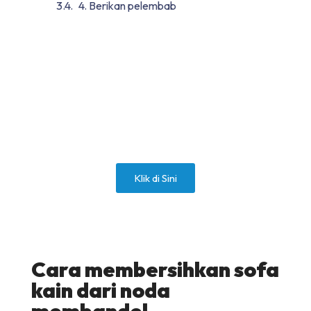
4. Berikan pelembab
Cuci Sofa / Kasur / Karpet?
Layanan Cepat & Bersih
Total
Klik di Sini
Cara membersihkan sofa
kain dari noda
membandel